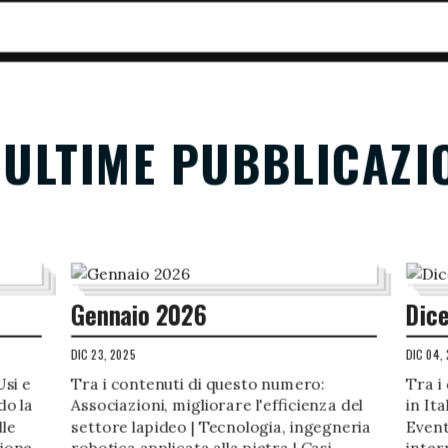
 ULTIME PUBBLICAZI
Gennaio 2026
Dic
DIC 23, 2025
DIC 04,
Usi e
Tra i contenuti di questo numero:
Tra i
do la
Associazioni, migliorare l'efficienza del
in It
lle
settore lapideo | Tecnologia, ingegneria
Even