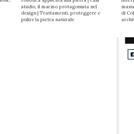
ione,
robotica applicata alla pietra | Casi
inter
studio, il marmo protagonista nel
manut
design | Trattamenti, proteggere e
di Co
pulire la pietra naturale
archi